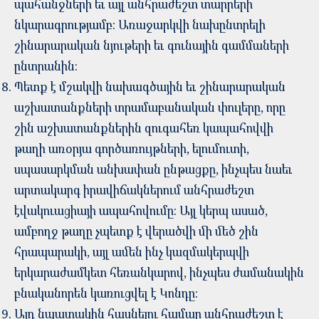
պահանջների եւ այլ անհրաժեշտ տարրերի
նկարագրությամբ: Առաջարկվի նախընտրելի
շինարարական նյութերի եւ գունային գամմաների
ընտրանին:
Պետք է մշակվի նախագծային եւ շինարարական
աշխատանքների տրամաբանական փուլերը, որը
շին աշխատանքներին զուգահեռ կապահովվի
թաղի առօրյա գործառույթների, ելումուտի,
սպասարկման անխափան ընթացքը, ինչպես նաեւ
արտակարգ իրավիճակներում անհրաժեշտ
էվակուացիայի ապահովումը: Այլ կերպ ասած,
ամբողջ թաղը չպետք է վերածվի մի մեծ շին
հրապարակի, այլ ամեն ինչ կազմակերպվի
երկարաժամկետ հեռանկարով, ինչպես ժամանակին
բնականորեն կառուցվել է Կոնդը:
Այդ նպատակին հասնելու համար անհրաժեշտ է