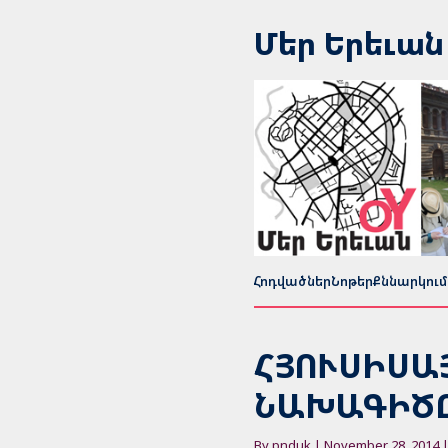
Մեր Երեւան
Հոդվածներ
Նոթեր
Քննարկում
ՀՅՈՒՍԻՍԱ
ՆԱԽԱԳԻԾԸ
By pnduk | November 28, 2014 |