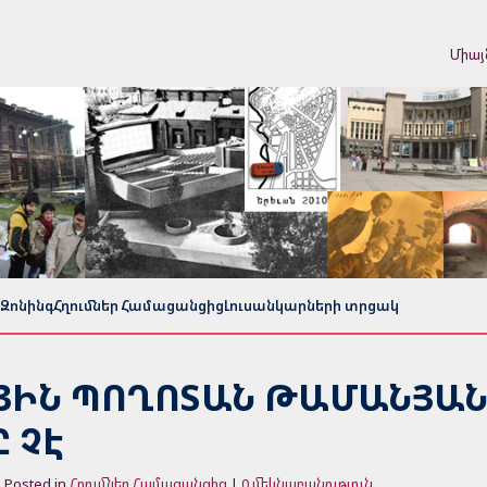
Միայ
Զոնինգ
Հղումներ Համացանցից
Լուսանկարների տրցակ
ՅԻՆ ՊՈՂՈՏԱՆ ԹԱՄԱՆՅԱ
 ՉԷ
 Posted in
Հղումներ Համացանցից
|
0 մեկնաբանություն