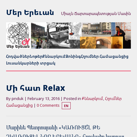
Մեր Երեւան
Միայն Ճարտարապետության Մասին
Հոդվածներ
Նոթեր
Քննարկում
Զոնինգ
Հղումներ Համացանցից
Լուսանկարների տրցակ
Մի հատ Relax
By pnduk | February 13, 2016 | Posted in
Քննարկում
,
Հղումներ
Համացանցից
|
0 Comments
EN
Մարինե Պետրոսյանի «ԿԱՌՈՒՑԵ՞Լ ԹԵ
ՉԿԱՌՈՒՑԵԼ ՆՈՐ ԵՐԵՎԱՆԸ» հոդվածը կարդալ