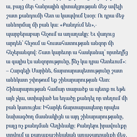
ա, բայց մեր հանրային գիտակցության մեջ ավելի
շատ քանդումի հետ ա կապվում էսօր։ Ու դրա մեջ
աննորմալ մի բան կա։ «Քանդո՜ւմ են»,-
պարբերաբար հնչում ա աղաղակը։ Եւ վաղուց
արդեն՝ հնչում ա հուսահատության անզոր մի
հնչերանգով։ Շատ կարեւոր ա հասկանալ՝ որտեղի՞ց
ա գալիս էս անզորությունը, ի՞նչ կա դրա հետեւում»:
– Հարգելի Մարինե, ճարտարապետությունը շատ
աննկատ շփոթում եք շինարարության հետ:
Շինարարության համար տարածք ա պետք ու եթե
այն չկա, ստիպված ես եղածը քանդել որ տեղում մի
բան կառուցես: Իհարկե ճարտարապետը որպես
նախագծող մասնակիցն ա այդ շինարարությանը,
բայց ոչ քանդման հեղինակը: Քանդելու իրավունքը
տրվում ա քաղաքաշինական առաջադրանքի մեջ,