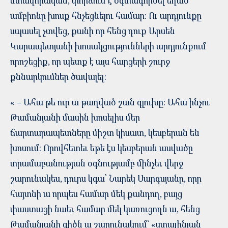
մտավորական, փորձում է օգտագործել եղած
ամբիոնը խոսք հնչեցնելու համար: Ու արդյունքը
սպասել չտվեց, քանի որ հենց դուք Արսեն
Կարապետյանի խոսակցությունների արդյունքում
որոշեցիք, որ պետք է այս հարցերի շուրջ
քննարկումներ ծավալել:
« – Ահա թե ուր ա թաղված շան գլուխը։ Ահա ինչու
Թամանյանի մասին խոսելիս մեր
ճարտարապետները միշտ կիսատ, կեսբերան են
խոսում։ Որովհետեւ եթե էս կեսբերան ասվածը
տրամաբանության օգնությամբ մինչեւ վերջ
շարունակես, դուրս կգա՝ Նարեկ Սարգսյանը, որը
հայտնի ա որպես համար մեկ քանդող, բայց
փաստացի նաեւ համար մեկ կառուցողն ա, հենց
Թամանյանի գիծն ա շարունակում՝ «ստալինյան