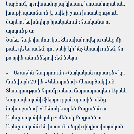
կարծում, որ դիտավորյալ կիսատ, խուսափողական,
խոսքի պատճառն է, ավելի շուտ խոսակցություն
վարելու եւ խնդիրը իրականում չհասկանալու
արդյունք ա:
Նաեւ, հայերիս մոտ կա, ձեւավավորվել ա տենց մի
բան, դե ես ասեմ, դու ջոկի էլի ինչ նկատի ունեմ, հո
բոլորին անուններով չեմ նշելու:
« – Առաջին հաղորդումը «Հայկական ուրբաթն» էր,
հունվարի 29-ին «Կենտրոնով» հեռարձակված։
Տեսագրության հղումը տեսա ճարտարապետ Արսեն
Կարապետյանի ֆեյսբուքյան պատին, սենց
նախաբանով՝ «Մենակ Կարեն Բալյանին ու
Արեւշատյանին լսեք ․․ մենակ Բալյանն ու
Արեւշատյանն են խոսում խնդրի փիլիսոփայական