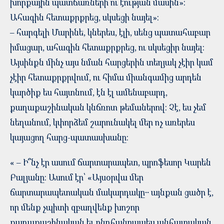
խորքային պատճառների ու էության մասին»:
Ահագին հետաքրքրեց, սկսեցի նայել»:
– հարգելի Մարինե, կներես, էլի, սենց պատահաբար
իմացար, ահագին հետաքրքրեց, ու սկսեցիր նայել:
Այսինքն մինչ այս նման հարցերին տեղյակ չէիր կամ
չէիր հետաքրքրվում, ու հիմա միանգամից արդեն
կարծիք ես հայտնում, էն էլ ամենաբարդ,
քաղաքաշինական կնճռոտ թեմաներով: Չէ, ես չեմ
նեղանում, կփորձեմ շարունակել մեր ոչ առերես
կայացող հարց-պատասխանը:
« – Ի՞նչ էր ասում ճարտարապետ, պրոֆեսոր Կարեն
Բալյանը։ Ասում էր՝ «Այսօրվա մեր
ճարտարապետական մակարդակը․․ այնքան ցածր է,
որ մենք չպիտի զբաղվենք խոշոր
քաղաքաշինական եւ ընդհանրապես անհատական