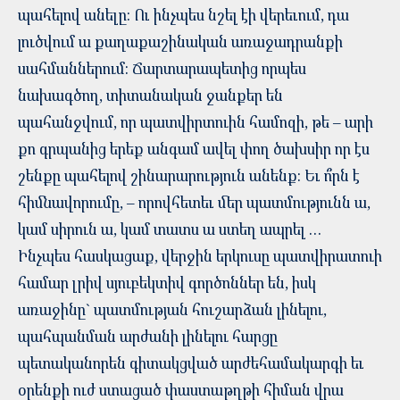
պահելով անելը: Ու ինչպես նշել էի վերեւում, դա
լուծվում ա քաղաքաշինական առաջադրանքի
սահմաններում: Ճարտարապետից որպես
նախագծող, տիտանական ջանքեր են
պահանջվում, որ պատվիրտուին համոզի, թե – արի
քո գրպանից երեք անգամ ավել փող ծախսիր որ էս
շենքը պահելով շինարարություն անենք: Եւ ո՞րն է
հիմնավորումը, – որովհետեւ մեր պատմությունն ա,
կամ սիրուն ա, կամ տատս ա ստեղ ապրել …
Ինչպես հասկացաք, վերջին երկուսը պատվիրատուի
համար լրիվ սյուբեկտիվ գործոններ են, իսկ
առաջինը` պատմության հուշարձան լինելու,
պահպանման արժանի լինելու հարցը
պետականորեն գիտակցված արժեհամակարգի եւ
օրենքի ուժ ստացած փաստաթղթի հիման վրա