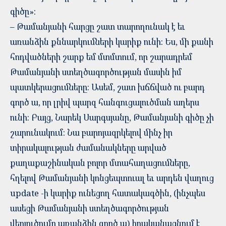
գիծը»։
– Թամանյանի հարցը շատ տարողունակ է եւ
առանձին քննարկումների կարիք ունի: Ես, մի քանի
հոդվածների շարք եմ մտմտում, որ շարադրեմ
Թամանյանի ստեղծագործության մասին իմ
պատկերացումները: Ասեմ, շատ խճճված ու բարդ
գործ ա, որ լրիվ պարզ հանգուցալուծման աղերս
ունի: Բայց, Նարեկ Սարգսյանը, Թամանյանի գիծը չի
շարունակում: Նա բարոյազրկելով մինչ իր
տիրակալության ժամանակները արված
քաղաքաշինական բոլոր մտահաղացումները,
հղելով Թամանյանի կոնցեպտուալ եւ արդեն վաղուց
update -ի կարիք ունեցող հատակագծին, (ինչպես
ասեցի Թամանյանի ստեղծագործության
վերլուծումը առանձին գործ ա) իրականացնում է