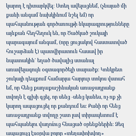
կարող է դիտարկվել: Ստեղ ավելացնեմ, (չնայած մի
քանի անգամ նախկինում նշել եմ) որ
պահպանության գործառույթի նկարագրությունները
այնքան հեղհեղուկ են, որ Ծածկած շուկայի
պարագայում անգամ, (որը ցուցակով հաստատված
հուշարձան է) պատվիրատուն հասավ իր
նպատակին` եղած ծավալից ստանալ
առավելագույն օգտագործելի տարածք: Կոնկրետ
շուկայի դեպքում համարյա հարյուր տոկոս վստահ
եմ, որ հենց քաղաքաշինական առաջադրանք
տվողն է գլխի գցել, որ սենց -սենց կանես, ոչ ոք չի
կարող ապացուցել որ քանդում ես: Քանի որ հենց
առաջադրանք տվողը շատ լավ տիրապետում է
պահպանելու վաղու՛ուց հնացած օրենքներին: Ձեզ
ապացույց էսօրվա բոլոր «տեղափոխվող»