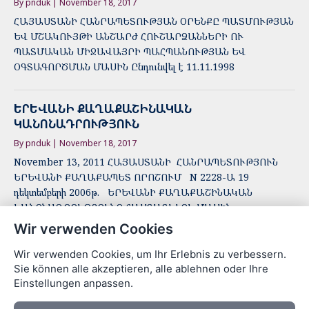
By pnduk | November 18, 2017
ՀԱՅԱՍՏԱՆԻ ՀԱՆՐԱՊԵՏՈՒԹՅԱՆ ՕՐԵՆՔԸ ՊԱՏՄՈՒԹՅԱՆ
ԵՎ ՄՇԱԿՈՒՅԹԻ ԱՆՇԱՐԺ ՀՈՒՇԱՐՁԱՆՆԵՐԻ ՈՒ
ՊԱՏՄԱԿԱՆ ՄԻՋԱՎԱՅՐԻ ՊԱՀՊԱՆՈՒԹՅԱՆ ԵՎ
ՕԳՏԱԳՈՐԾՄԱՆ ՄԱՍԻՆ Ընդունվել է 11.11.1998
ԵՐԵՎԱՆԻ ՔԱՂԱՔԱՇԻՆԱԿԱՆ
ԿԱՆՈՆԱԴՐՈՒԹՅՈՒՆ
By pnduk | November 18, 2017
November 13, 2011 ՀԱՅԱՍՏԱՆԻ ՀԱՆՐԱՊԵՏՈՒԹՅՈՒՆ
ԵՐԵՎԱՆԻ ՔԱՂԱՔԱՊԵՏ ՈՐՈՇՈՒՄ N 2228-Ա 19
դեկտեմբերի 2006թ. ԵՐԵՎԱՆԻ ՔԱՂԱՔԱՇԻՆԱԿԱՆ
ԿԱՆՈՆԱԴՐՈՒԹՅՈՒՆԸ ՀԱՍՏԱՏԵԼՈՒ ՄԱՍԻՆ
Ղեկավարվելով «Տեղական ինքնակառավարման…
Wir verwenden Cookies
Wir verwenden Cookies, um Ihr Erlebnis zu verbessern.
Posts
Sie können alle akzeptieren, alle ablehnen oder Ihre
←
1
2
Einstellungen anpassen.
pagination