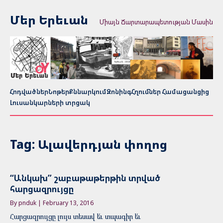
Մեր Երեւան
Միայն Ճարտարապետության Մասին
Հոդվածներ
Նոթեր
Քննարկում
Զոնինգ
Հղումներ Համացանցից
Լուսանկարների տրցակ
Tag: Ալավերդյան փողոց
“Անկախ” շաբաթաթերթին տրված
հարցազրույցը
By pnduk | February 13, 2016
Հարցազրույցը լույս տեսավ ե՛ւ տպագիր ե՛ւ