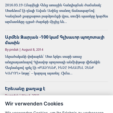
2016.03.19 Հմայվեցի հենց առաջին հանդիպման ժամանակ:
Մոտենում էի դեպի Ավան-Առինջ տանող ճանապարհով:
Կանգնած քարքարոտ բարձրունքի վրա, տուֆե պատերը կարծես
արմատները գցած ժայռերի միջից են…
Արմեն Զարյան -100 կամ Գլխաւոր պողոտայի
մասին
By pnduk | August 8, 2014
Ներածականի փոխարեն` Մոտ երկու տարի առաջ
անդրադառնալով Գլխավոր պողոտայի անմխիթար վիճակին
հեգնանքով գրել էի «ՔԱՆԴԵՆՔ, ԻՆՉԸ ԽՆԱՄԵԼ ՉԵՆՔ
ԿԱՐՈՂ» նոթը` – կարդալ այստեղ։ Հիմա…
Երեւանը քաղաք է
By pnduk | May 6, 2010
2010-05-06 Մի պարզ միտք, որ սովորաբար գիտակցվում է երբ
Wir verwenden Cookies
քաղաքում ապրող մարդիկ իրենց սկսում են համարել այդ
Wir verwenden Cookies, um Ihr Erlebnis zu verbessern.