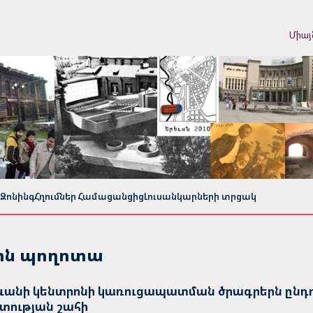
Միայ
Զոնինգ
Հղումներ Համացանցից
Լուսանկարների տրցակ
յին պողոտա
ևանի կենտրոնի կառուցապատման ծրագրերն ընդուն
տության շահի