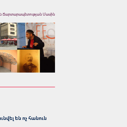
ն Ճարտարապետության Մասին
վել են ոչ հանուն