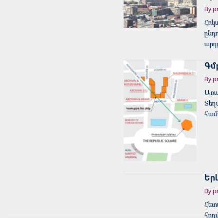
By p
Հոկ
ընդ
արդ
Գմ
By p
Առա
Տեղ
համ
Եր
By p
Հետ
հոդ