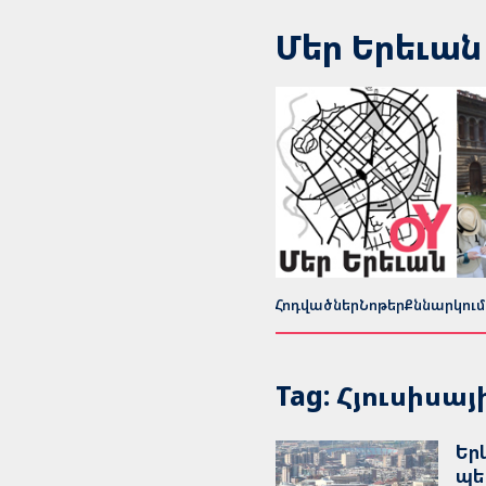
Մեր Երեւան
Հոդվածներ
Նոթեր
Քննարկում
Tag: Հյուսիսա
Եր
պե