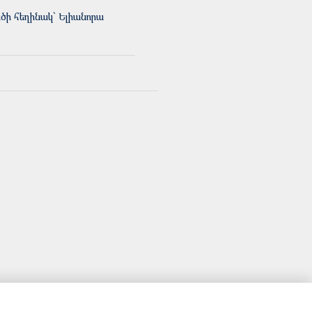
ի հեղինակ` Ելիանորա