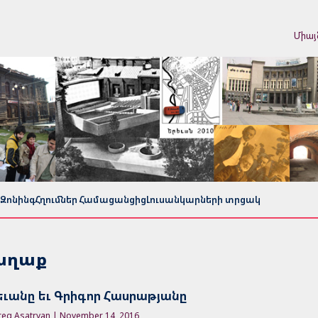
Միայ
Զոնինգ
Հղումներ Համացանցից
Լուսանկարների տրցակ
քաղաք
եւանը եւ Գրիգոր Հասրաթյանը
reg Asatryan | November 14, 2016