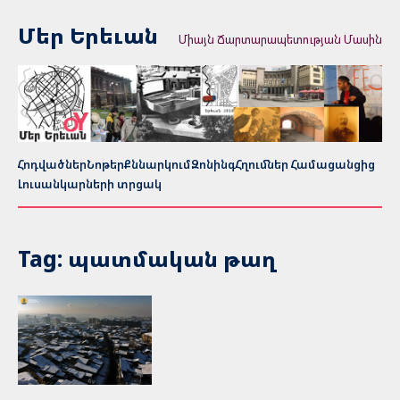
Մեր Երեւան
Միայն Ճարտարապետության Մասին
Հոդվածներ
Նոթեր
Քննարկում
Զոնինգ
Հղումներ Համացանցից
Լուսանկարների տրցակ
Tag: պատմական թաղ