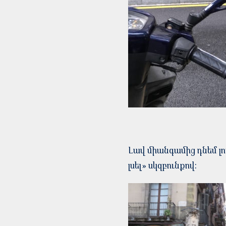
Լավ միանգամից դնեմ լո
լսել» սկզբունքով: