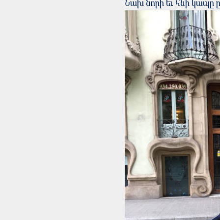
Նախ նորի եւ հնի կապը ը