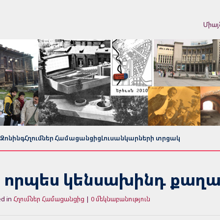
Միայ
Զոնինգ
Հղումներ Համացանցից
Լուսանկարների տրցակ
, որպես կենսախինդ քաղ
ed in
Հղումներ Համացանցից
|
0 մեկնաբանություն