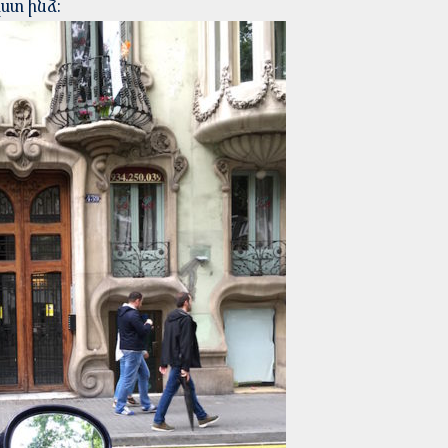
ստ ինձ: