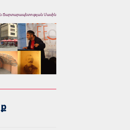
ն Ճարտարապետության Մասին
աք