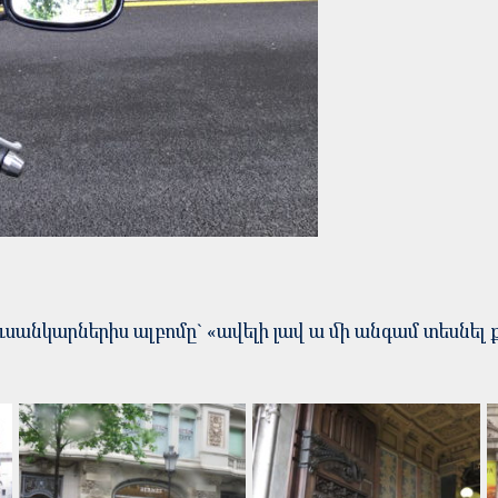
ւսանկարներիս ալբոմը` «ավելի լավ ա մի անգամ տեսնել 