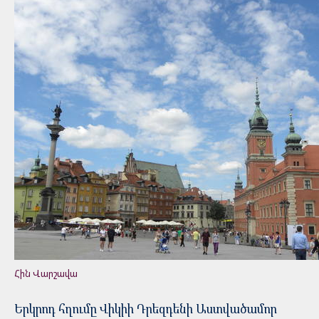
Հին Վարշավա
Երկրոդ հղումը Վիկիի Դրեզդենի Աստվածամոր