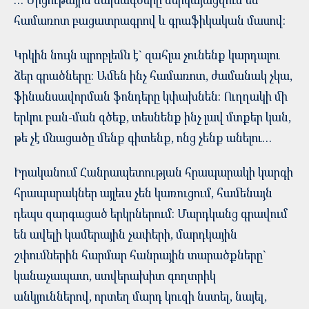
համառոտ բացատրագրով և գրաֆիկական մասով:
Կրկին նույն պրոբլեմն է` զահլա չունենք կարդալու
ձեր գրածները: Ամեն ինչ համառոտ, ժամանակ չկա,
ֆինանսավորման ֆոնդերը կփախնեն: Ուղղակի մի
երկու բան-ման գծեք, տեսնենք ինչ լավ մտքեր կան,
թե չէ մնացածը մենք գիտենք, ոնց չենք անելու…
Իրականում Հանրապետության հրապարակի կարգի
հրապարակներ այլեւս չեն կառուցում, համենայն
դեպս զարգացած երկրներում: Մարդկանց գրավում
են ավելի կամերային չափերի, մարդկային
շփումներին հարմար հանրային տարածքները`
կանաչապատ, ստվերախիտ գողտրիկ
անկյուններով, որտեղ մարդ կուզի նստել, նայել,