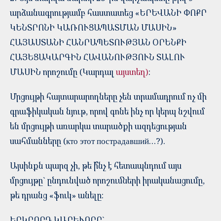
արձանագրությամբ հաստատեց «ԵՐԵՎԱՆԻ ՓՈՔՐ
ԿԵՆՏՐՈՆԻ ԿԱՌՈՒՑԱՊԱՏՄԱՆ ՄԱՍԻՆ»
ՀԱՅԱՍՏԱՆԻ ՀԱՆՐԱՊԵՏՈՒԹՅԱՆ ՕՐԵՆՔԻ
ՀԱՅԵՑԱԿԱՐԳԻՆ ՀԱՎԱՆՈՒԹՅՈՒՆ ՏԱԼՈՒ
ՄԱՍԻՆ որոշումը (Կարդալ
այստեղ)
:
Մրցույթի հայտարարողները չեն տրամադրում ոչ մի
գրաֆիկական նյութ, որով գոնե ինչ որ կերպ նշվում
են մրցույթի առարկա տարածքի ազդեցության
սահմանները (кто этот пострадавший…?).
Այսինքն պարզ չի, թե ի՞նչ է հետապնդում այս
մրցույթը` ընդունված որոշումների իրականացումը,
թե դրանց «ֆուկ» անելը:
ԵՐԿՐՈՐԴ ԿԱՐԵՒՈՐԸ`