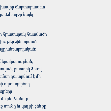
ի գլխավոր ճարտարապետ
: Ամբողջը նայել
ովի հրապարակ հատվածի
կախ» թերթին տրված
թացը անբարոյական:
ա վերակառուցման,
տված, քաոտիկ ձեւով
ամար դա տրվում է մի
երի օգտագործող
ագրերը
 մի ընդհանուր
ջ տունը եւ կողքի շենքը