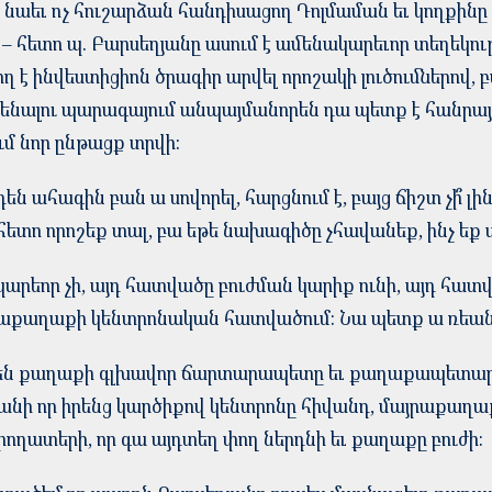
ս նաեւ ոչ հուշարձան հանդիսացող Դոլմաման եւ կողքինը
 հետո պ. Բարսեղյանը ասում է ամենակարեւոր տեղեկությ
 է ինվեստիցիոն ծրագիր արվել որոշակի լուծումներով, բ
նենալու պարագայում անպայմանորեն դա պետք է հանրայ
մ նոր ընթացք տրվի:
ն ահագին բան ա սովորել, հարցնում է, բայց ճիշտ չի՞ լին
տո որոշեք տալ, բա եթե նախագիծը չհավանեք, ինչ եք անե
արեոր չի, այդ հատվածը բուժման կարիք ունի, այդ հատ
յրաքաղաքի կենտրոնական հատվածում: Նա պետք ա ռեա
են քաղաքի գլխավոր ճարտարապետը եւ քաղաքապետար
անի որ իրենց կարծիքով կենտրոնը հիվանդ, մայրաքաղաք
փողատերի, որ գա այդտեղ փող ներդնի եւ քաղաքը բուժի: