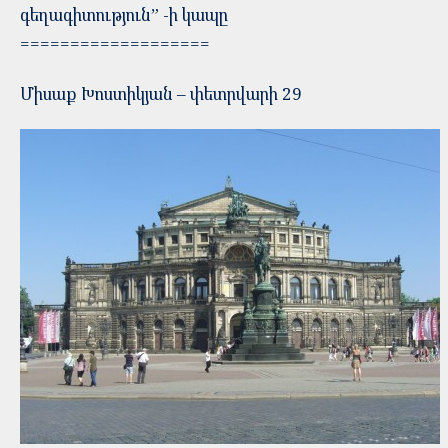
գեղագիտություն” -ի կապը
===================
Միսաք Խոստիկյան – փետրվարի 29