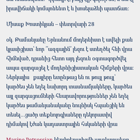
իրավիճակի կոմպոնենտ է և խոսելաձևի պատճառ:
Միսաք Խոստիկյան – փետրվարի 28
օկ. Թամանյանը Երևանում մոդերնիստ է ավելի քան
կլասիցիստ՝ նոր ՛՛ազգային՛՛ լեզու է ստեղծել հնի վրա
հիմնված, դրանից հետո այդ լեզուն օգտագործվել
ապա զարգացել է մոդերնիցիստական հիմքերի վրա:
Ներկայիս քայլերը ետընթաց են ու թույլ թույլ՝
կարծես չեն եղել նախորդ տասնամյակները, կարծես
այլ զարգացումների հնարավորություններ չեն եղել
կարծես թամանյանականը նույնիսկ հպանցիկ են
տեսել…ցածր տեքնոլոգիաները դեկորատիվ
դիմակով էժան կադաստրային հսկաների վրա
Marine Petrossian
նեոլիբերալիզմի այլընտրանքը