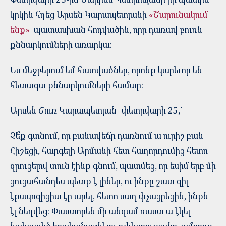
կրկին հղեց Արսեն Կարապետյանի
«Շարունակում
ենք»
պատասխան հոդվածին, որը դառավ բուռն
քննարկումների առարկա:
Ես մեջբերում եմ հատվածներ, որոնք կարեւոր են
հետագա քննարկումների համար:
Արսեն Շուռ Կարապետյան -փետրվարի 25,`
Չե՞ք գտնում, որ բանավեճը դառնում ա ուրիշ բան
Հիշեցի, հարգելի Արմանի հետ հաղորդումից հետո
զրուցելով տուն էինք գնում, պատմեց, որ եսիմ երբ մի
ցուցահանդես պետք է լիներ, ու ինքը շատ զիլ
էքսպոզիցիա էր արել, հետո սաղ փչացրեցին, ինքն
էլ նեղվեց: Փաստորեն մի անգամ ռաստ ա էկել