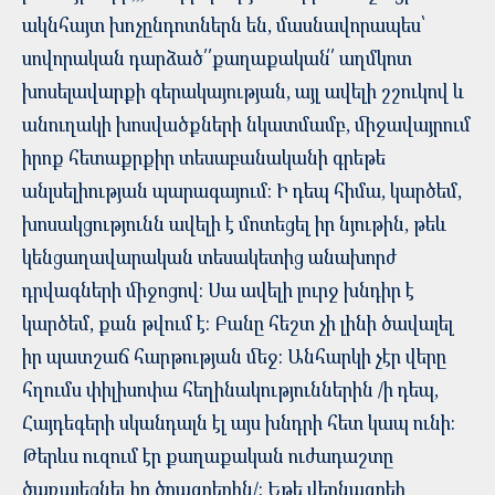
ակնհայտ խոչընդոտներն են, մասնավորապես՝
սովորական դարձած՛՛քաղաքական՛՛ աղմկոտ
խոսելավարքի գերակայության, այլ ավելի շշուկով և
անուղակի խոսվածքների նկատմամբ, միջավայրում
իրոք հետաքրքիր տեսաբանականի գրեթե
անլսելիության պարագայում: Ի դեպ հիմա, կարծեմ,
խոսակցությունն ավելի է մոտեցել իր նյութին, թեև
կենցաղավարական տեսակետից անախորժ
դրվագների միջոցով: Սա ավելի լուրջ խնդիր է
կարծեմ, քան թվում է: Բանը հեշտ չի լինի ծավալել
իր պատշաճ հարթության մեջ: Անհարկի չէր վերը
հղումս փիլիսոփա հեղինակություններին /ի դեպ,
Հայդեգերի սկանդալն էլ այս խնդրի հետ կապ ունի:
Թերևս ուզում էր քաղաքական ուժադաշտը
ծառայեցնել իր ծրագրերին/: Եթե վերնագրեի