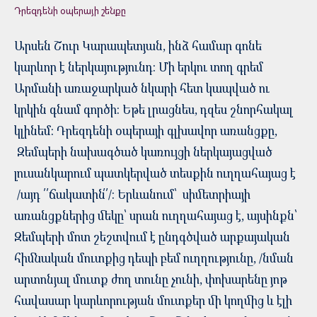
Դրեզդենի օպերայի շենքը
Արսեն Շուր Կարապետյան, ինձ համար գոնե
կարևոր է ներկայությունդ: Մի երկու տող գրեմ
Արմանի առաջարկած նկարի հետ կապված ու
կրկին գնամ գործի: Եթե լրացնես, դզես շնորհակալ
կլինեմ: Դրեզդենի օպերայի գլխավոր առանցքը,
Զեմպերի նախագծած կառույցի ներկայացված
լուսանկարում պատկերված տեսքին ուղղահայաց է
/այդ ՛՛ճակատին՛՛/: Երևանում՝ սիմետրիայի
առանցքներից մեկը՝ սրան ուղղահայաց է, այսինքն՝
Զեմպերի մոտ շեշտվում է ընդգծված արքայական
հիմնական մուտքից դեպի բեմ ուղղությունը, /նման
արտոնյալ մուտք ժող տունը չունի, փոխարենը յոթ
հավասար կարևորության մուտքեր մի կողմից և էլի