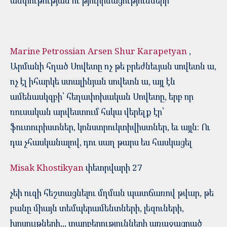
անփութության ու թյուրիմացությունների
Marine Petrossian
Arsen Shur Karapetyan
,
Արմանի հղած Սովետը ոչ թե բրեժնեւյան սովետն ա,
ոչ էլ իհարկե ստալինյան սովետն ա, այլ էն
ամենասկզբի՝ հեղափոխական Սովետը, երբ որ
ռուսական արվեստում հսկա վերելք էր՝
ֆուտուրիստներ, կոնստրուկտիվիստներ, եւ այլն։ Ու
դա չհասկանալով, դու սաղ թարս ես հասկացել
Misak Khostikyan
փետրվարի 27
չեի ուզի հեշտացնելու մղման պատճառով թվար, թե
բանը միայն տեմպերամենտների, լեզուների,
խոսույթների,,, տարբերությունների առաջացրած