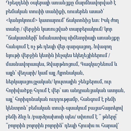
Դրեզդենի օպերայի առանցքը մարմնավորված է
բեմական տուփի տանիքի, ռուսերեն ասած՝
<կանյոկոում> կատարում՝ ճակտոնից ետ: Իսկ ժող
տանը / վերջին կառուցված տարբերակում/ կոր
՛՛ճակատների՛՛ նմանատիպ սիմետրիայի առանցքը
հանգում է ոչ թե դեպի վեր զարգացող, նվազող
նյութի վերջին կետին ինչպես եկեղեցիներում /
մասնավորապես, Զվարթնոցում, Գագկաշենում և
այլն՝ վեղարի/ կամ այլ /կրոնական,
ներկայացուցչական/ կուլտային շենքերում, ուր
հորիվածքը հղում է վեր՝ առ անդրանցական ատյան,
այլ՝ հորիզոնական ուղղությամբ, հանգում է բեմի
կենտրոն՝ բեմական տուփ-պսակում բացահայտելով
բեմի ձևը և /բարձրախոսի պես/ սփռում է ՛՛ թևերը՛՛
՛՛բոլորին բոլորին բոլորին՛՛ դեպի հյուսիս ու հարավ՝