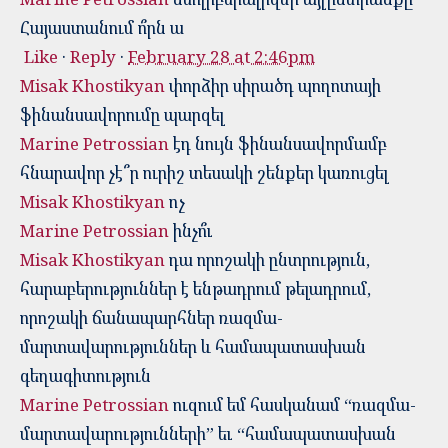
Հայաստանում ո՞րն ա
Like
·
Reply
·
February 28 at 2:46pm
Misak Khostikyan
փորձիր սիրածդ պողոտայի
ֆինանսավորումը պարզել
Marine Petrossian
էդ նույն ֆինանսավորմամբ
հնարավոր չէ՞ր ուրիշ տեսակի շենքեր կառուցել
Misak Khostikyan
ոչ
Marine Petrossian
ինչո՞ւ
Misak Khostikyan
դա որոշակի ընտրություն,
հարաբերություններ է ենթադրում թելադրում,
որոշակի ճանապարհներ ռազմա-
մարտավարություններ և համապատասխան
գեղագիտություն
Marine Petrossian
ուզում եմ հասկանամ “ռազմա-
մարտավարությունների” եւ “համապատասխան