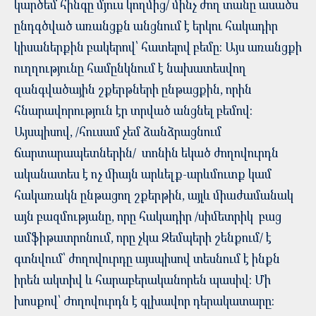
կարծեմ հինգը մյուս կողմից/ մինչ ժող տանը ասածս
ընդգծված առանցքն անցնում է երկու հակադիր
կիսաներքին բակերով՝ հատելով բեմը: Այս առանցքի
ուղղությունը համընկնում է նախատեսվող
զանգվածային շքերթների ընթացքին, որին
հնարավորություն էր տրված անցնել բեմով:
Այսպիսով, /հուսամ չեմ ձանձրացնում
ճարտարապետներին/ տոնին եկած ժողովուրդն
ականատես է ոչ միայն արևելք-արևմուտք կամ
հակառակն ընթացող շքերթին, այլև միաժամանակ
այն բազմությանը, որը հակադիր /սիմետրիկ բաց
ամֆիթատրոնում, որը չկա Զեմպերի շենքում/ է
գտնվում՝ ժողովուրդը այսպիսով տեսնում է ինքն
իրեն ակտիվ և հարաբերականորեն պասիվ: Մի
խոսքով՝ Ժողովուրդն է գլխավոր դերակատարը: