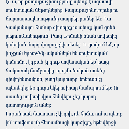
էն ա, որ քաղաքաշինությունը պետք է ազատվի
սովետական մեթոդներից: Քաղաքաշինությունը ու
ճարտարապետությունը տարբեր բաներ են: Դա
հասկանալու համար գիտելիք ա պետք կամ գոնե
լսելու ունակություն: Բայց Արմանի նման սովետից
կախված մարդ վաղուց չէի տեսել: Ու ցավում եմ, որ
ինչքան երիտհհկ֊ականներն են սովետական՝
կոմսոմոլ, էդքան էլ դուք սովետական եք՝ բայց
հակառակ ճամբարից, պայմանական ասենք
դիսիդենտական, բայց կարեւորը՝ երկուսն էլ
այնտեղից եք դուրս եկել ու իրար համալրում եք: Ու
առանց սովետի վրա հենվելու չեք կարող
դատողություն անել:
Էսքան բան հաստատ չէի գրի, դե հիմա, ում ա պետք
իմ՝ տուֆտա մի հետամնացի կարծիքը, եթե վերջի