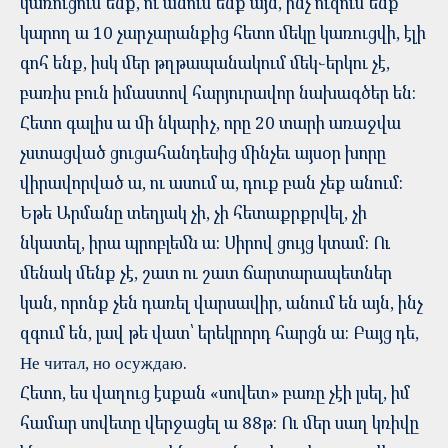
կառուցում ենք, ու անում ենք այն, ինչ ուզում ենք՝
կարող ա 10 չարչարանքից հետո մեկը կառուցվի, էլի
գոհ ենք, իսկ մեր թղթապանակում մեկ֊երկու չէ,
բառիս բուն իմաստով հարյուրավոր նախագծեր են:
Հետո գալիս ա մի նկարիչ, որը 20 տարի առաջվա
չստացված ցուցահանդեսից մինչեւ այսօր խորը
վիրավորված ա, ու ասում ա, դուք բան չեք անում:
Եթե Արմանը տեղյակ չի, չի հետաքրքրվել, չի
նկատել, իրա պրոբլեմն ա: Սիրով ցույց կտամ: Ու
մենակ մենք չէ, շատ ու շատ ճարտարապետներ
կան, որոնք չեն դառել վարսավիր, անում են այն, ինչ
զգում են, լավ թե վատ՝ երեկրորդ հարցն ա: Բայց դե,
Не читал, но осуждаю.
Հետո, ես վաղուց էսքան «սովետ» բառը չէի լսել, իմ
համար սովետը վերջացել ա 88թ: Ու մեր սաղ կռիվը