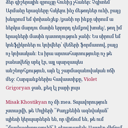
ձեր գիշերային զրույցը հունից չհաներ: Չգիտեմ
Արմանը երազները հսկելու ինչ մեթոդներ ունի, բայց
խնդրում եմ փոխանցեք /քանի որ ինքը սիրում ա
ներկա մարդու մասին երրորդ դեմքով խոսել/, թող իմ
երազների մասին դատողություն չանի: Ես սիրում եմ
կոնֆլիկտներ ու կռիվներ՝ վեճերի ֆորմատով, բայց
ոչ կռիսական: Էս իրա արտահայտությունը ոչ թե
բանավեճը սրել էր, այլ պարզապես
անշնորհքություն, այն էլ շարմազանովական ոճի
մեջ: Հարգանքներիս հավաստիքը,
Violet
Grigoryan
ջան, քեզ էլ բարի լույս
Misak Khostikyan
ոչ մի mea. Տպավորություն
չստացվի, թե Մոլիերի ՛՛Քաղքենին ազնվական՛՛
պիեսի կերպարներն են, որ վիճում են, թե ում
՛՛մասնագիտությունն՛՛ է գերադասելի: Այստեղ վիճում