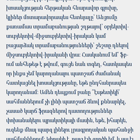
խոսակցության հերթական հնարավոր գլուխը,
կլիներ մոտարավորապես հետևյալը՝ Անցումը
քառամաս տրամաբանության շղթայով՝ օբյեկտիվ-
սուբյեկտիվ-միջսուբյեկտիվ-իրական կամ
բացարձակ տրամաբանությունների՝ շեշտը դնելով
միջսուբյեկտիվ-իրականի վրա: Հասկանում եմ՝ ֆբ-
ում անհեթեթ է թվում, գուցե նաև տգեղ, հատկապես
որ ինքս չեմ կարողանալու պատշաճ ժամանակ
հատկացնել խոսակցությանը, եթե ընդհանրապես
կարողանամ: Ամեն դեպքում բանը ՛՛էսթետիկի՛՛
սահմաններում չի լինի պատշաճ ձևով քննարկել,
չասած կարճ ֆրազներով դատողություններ
փոխանակելու պրակտիկայի մասին, եթե, իհարկե,
ուզենք մնալ պարզ լինելու լրագրողական պահանջի
սահմաններում: Կիրակի է, բայց էլի գործի եմ, և սա էլ