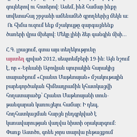
գույներով ու հոտերով: Ասեմ, ինձ համար ինքը
սովետահայ շրջանի ամենամեծ գրողներից մեկն ա:
Ու հիմա ուզում ենք մշակույթը զարգացնենք
ծառերի վրա մխելով: Մեկը լինի ձեր գանգին մխի…
Հ.Գ. լրացում, գտա այս տեղեկությունը
այստեղ
գրված 2012, սեպտեմբերի 19-ին: Այն նշում
է, որ «-Երևանի Աբովյան պուրակին հարակից
տարածքում «Հրանտ Մաթևոսյան» մշակութային
բարեգործական հիմնադրամին կհատկացվի
հողատարածք՝ Հրանտ Մաթևոսյանի տուն-
թանգարան կառուցելու համար: Ի դեպ,
հողհատկացման հարցն ընդգրկված է
կառավարության վաղվա նիստի օրակարգում:
Փառք Աստծո, գոնե չորս տարվա ընթացքում